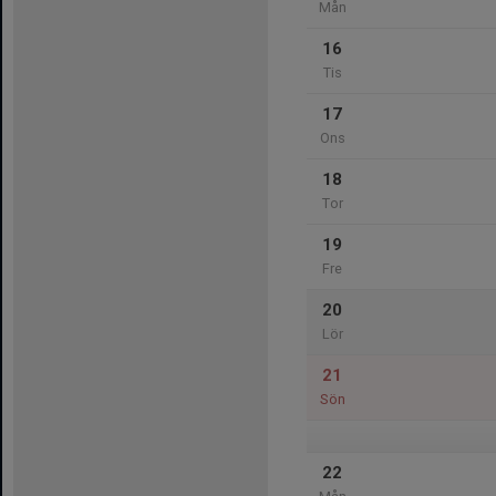
Mån
16
Tis
17
Ons
18
Tor
19
Fre
20
Lör
21
Sön
22