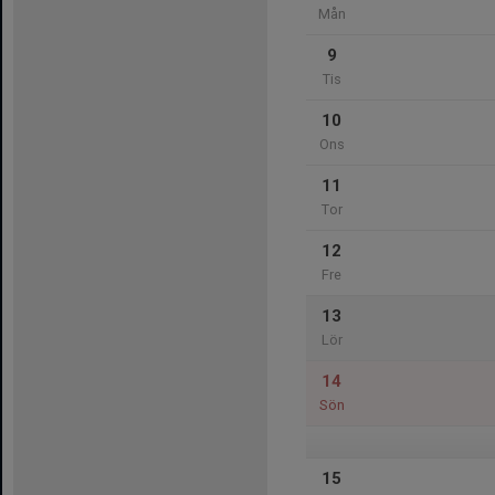
Mån
9
Tis
10
Ons
11
Tor
12
Fre
13
Lör
14
Sön
15