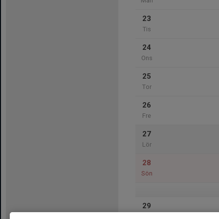
Mån
23
Tis
24
Ons
25
Tor
26
Fre
27
Lör
28
Sön
29
Mån