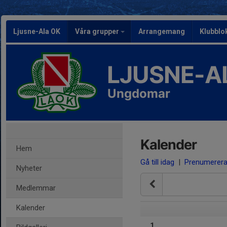
Ljusne-Ala OK
Våra grupper
Arrangemang
Klubblo
LJUSNE-A
Ungdomar
Kalender
Hem
Gå till idag
|
Prenumerer
Nyheter
Medlemmar
Kalender
1