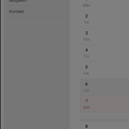
Bildgalleri
Mån
Kontakt
2
Tis
3
Ons
4
Tor
5
Fre
6
Lör
7
Sön
8