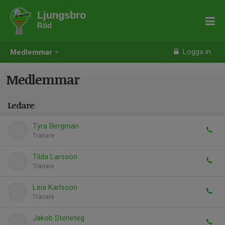
Ljungsbro
Röd
Logga in
Medlemmar
Medlemmar
Ledare
Tyra Bergman
Tränare
Tilda Larsson
Tränare
Leia Karlsson
Tränare
Jakob Steneteg