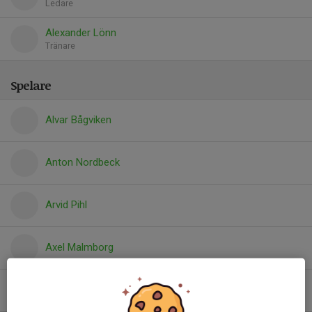
Ledare
Alexander Lönn
Tränare
Spelare
Alvar Bågviken
Anton Nordbeck
Arvid Pihl
Axel Malmborg
Caspian Eriksson