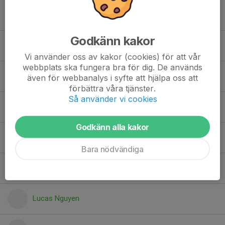
Elmer Schultz
Godkänn kakor
Elton Sandström
Vi använder oss av kakor (cookies) för att vår
webbplats ska fungera bra för dig. De används
Erik Bågviken
även för webbanalys i syfte att hjälpa oss att
förbättra våra tjänster.
Så använder vi cookies
Fadi Bakhaya
Godkänn alla kakor
Gustaf Frising
Bara nödvändiga
Gustav Andersson
Lucas Nguyen