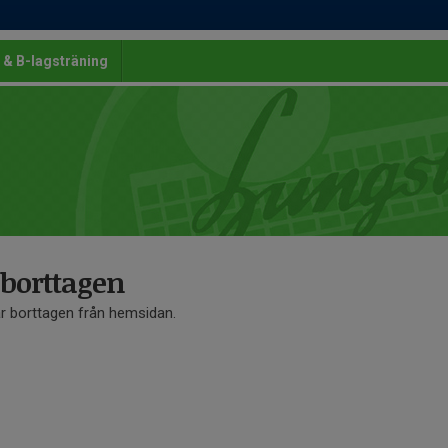
 & B-lagsträning
 borttagen
är borttagen från hemsidan.