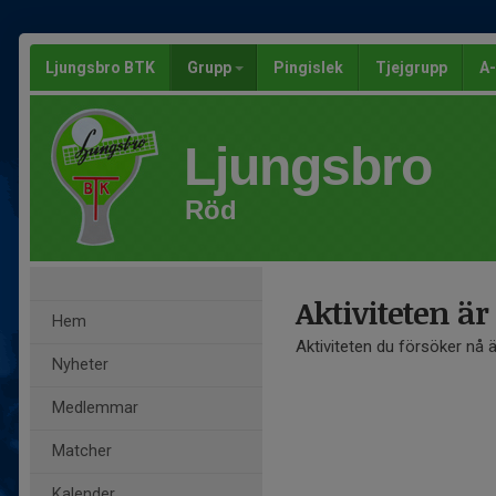
Ljungsbro BTK
Grupp
Pingislek
Tjejgrupp
A-
Ljungsbro
Röd
Aktiviteten är
Hem
Aktiviteten du försöker nå 
Nyheter
Medlemmar
Matcher
Kalender