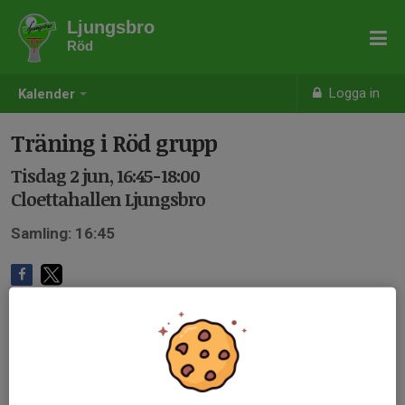
Ljungsbro
Röd
Logga in
Kalender
Träning i Röd grupp
Tisdag 2 jun, 16:45-18:00
Cloettahallen Ljungsbro
Samling: 16:45