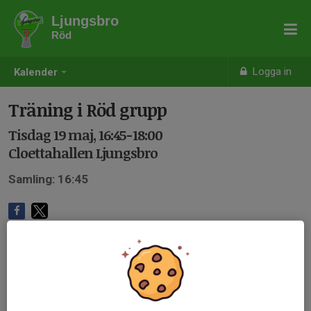
Ljungsbro
Röd
Logga in
Kalender
Träning i Röd grupp
Tisdag 19 maj, 16:45-18:00
Cloettahallen Ljungsbro
Samling: 16:45