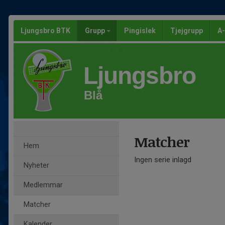
Ljungsbro BTK
Grupp
Pingislek
Tjejgrupp
A-
Ljungsbro
Blå
Matcher
Hem
Ingen serie inlagd
Nyheter
Medlemmar
Matcher
Kalender