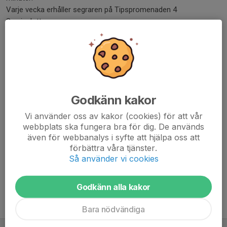
Varje vecka erhåller segraren på Tipspromenaden 4
Sverigelotter.
Vinnarna på Trimbingon erhåller bl. a presentkort på Hemköp.
Pris:
Tipspromenad 20 kr/st.
Trimbingo 5 kr/bricka.
VÄLKOMNA!
Godkänn kakor
Dela nyhet
Vi använder oss av kakor (cookies) för att vår
webbplats ska fungera bra för dig. De används
även för webbanalys i syfte att hjälpa oss att
Kommentarer
förbättra våra tjänster.
Så använder vi cookies
Godkänn alla kakor
Tidigare nyheter
Bara nödvändiga