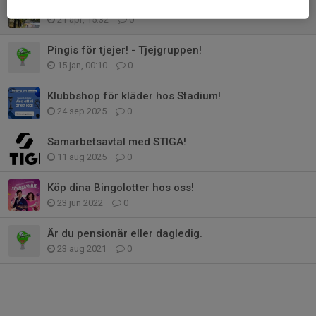
Tipspromenad & Trimbingo
21 apr, 15:32
0
Pingis för tjejer! - Tjejgruppen!
15 jan, 00:10
0
Klubbshop för kläder hos Stadium!
24 sep 2025
0
Samarbetsavtal med STIGA!
11 aug 2025
0
Köp dina Bingolotter hos oss!
23 jun 2022
0
Är du pensionär eller dagledig.
23 aug 2021
0