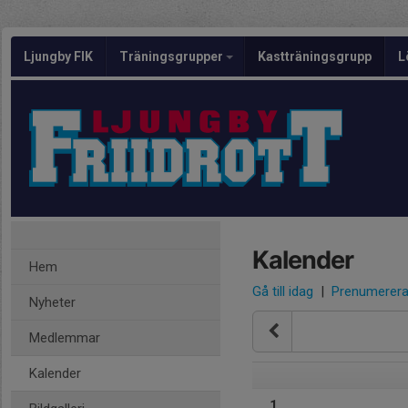
Ljungby FIK
Träningsgrupper
Kastträningsgrupp
L
Kalender
Hem
Gå till idag
|
Prenumerer
Nyheter
Medlemmar
Kalender
1