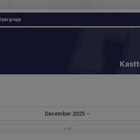
öpargrupp
Kastt
a
December 2025
v.49