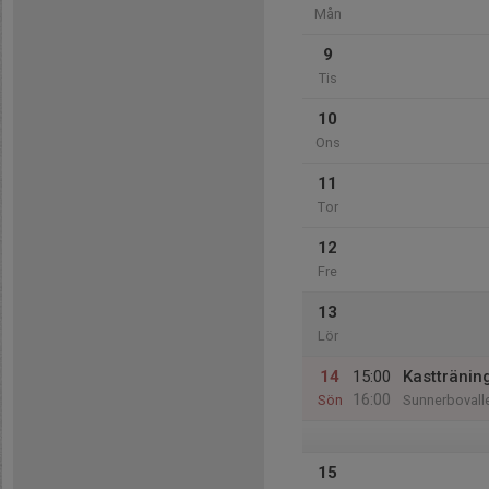
Mån
9
Tis
10
Ons
11
Tor
12
Fre
13
Lör
14
15:00
Kasttränin
16:00
Sön
Sunnerbovall
15