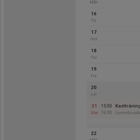
Mån
16
Tis
17
Ons
18
Tor
19
Fre
20
Lör
21
15:00
Kasttränin
16:00
Sön
Sunnerbovall
22