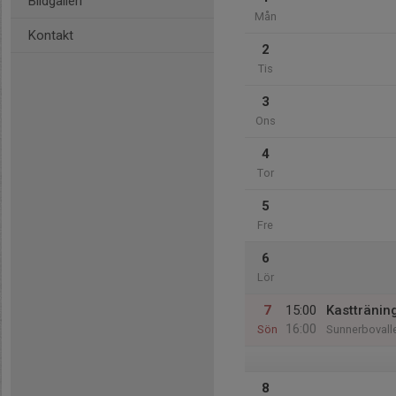
Bildgalleri
Mån
Kontakt
2
Tis
3
Ons
4
Tor
5
Fre
6
Lör
7
15:00
Kasttränin
16:00
Sön
Sunnerbovall
8