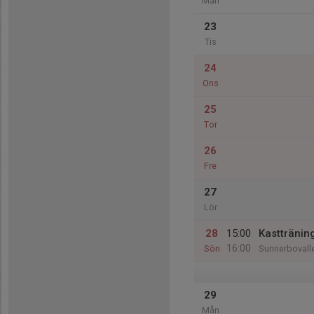
Mån
23
Tis
24
Ons
25
Tor
26
Fre
27
Lör
28
15:00
Kasttränin
16:00
Sön
Sunnerbovall
29
Mån