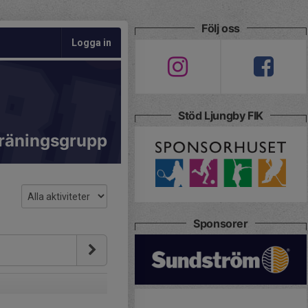
Följ oss
Logga in
Stöd Ljungby FIK
räningsgrupp
Sponsorer