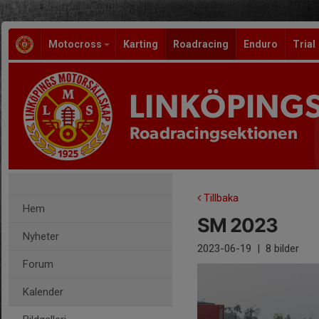
Motocross
Karting
Roadracing
Enduro
Trial
LINKÖPING
Roadracingsektionen
Tillbaka
Hem
SM 2023
Nyheter
2023-06-19
|
8 bilder
Forum
Kalender