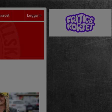
sracet
Logga in