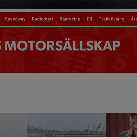
Speedway
Radiostyrt
Banracing
Bil
Trafikövning
År
S MOTORSÄLLSKAP