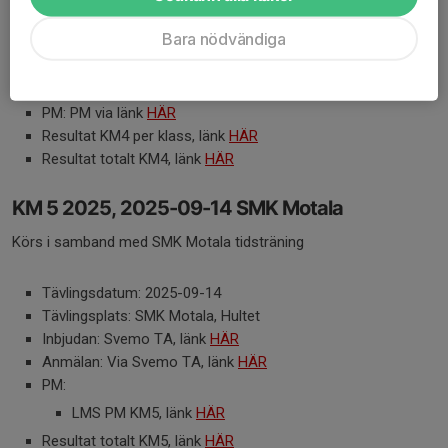
Tävlingsdatum: 2025-08-24
Bara nödvändiga
Tävlingsplats: Sviestad
Inbjudan: TR finns via länk
HÄR
Anmälan: Via Svemo TA, länk
HÄR
PM: PM via länk
HÄR
Resultat KM4 per klass, länk
HÄR
Resultat totalt KM4, länk
HÄR
KM 5 2025, 2025-09-14 SMK Motala
Körs i samband med SMK Motala tidsträning
Tävlingsdatum: 2025-09-14
Tävlingsplats: SMK Motala, Hultet
Inbjudan: Svemo TA, länk
HÄR
Anmälan: Via Svemo TA, länk
HÄR
PM:
LMS PM KM5, länk
HÄR
Resultat totalt KM5, länk
HÄR