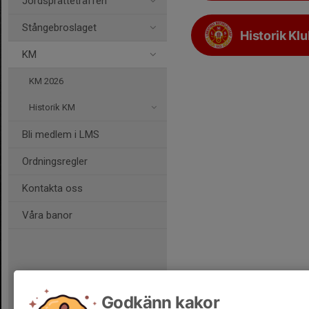
Jordsprätteträffen
Stångebroslaget
Historik K
KM
KM 2026
Historik KM
Bli medlem i LMS
Ordningsregler
Kontakta oss
Våra banor
Godkänn kakor