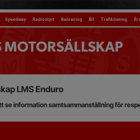
Speedway
Radiostyrt
Banracing
Bil
Trafikövning
År
S MOTORSÄLLSKAP
skap LMS Enduro
att se information samtsammanställning för respe