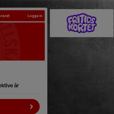
sracet
Logga in
ktive år