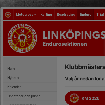
Motocross
Karting
Roadracing
Enduro
Trial
LINKÖPING
Endurosektionen
Klubbmäster
Hem
Nyheter
Välj år nedan för 
Kalender
Öppettider och priser
KM 2026