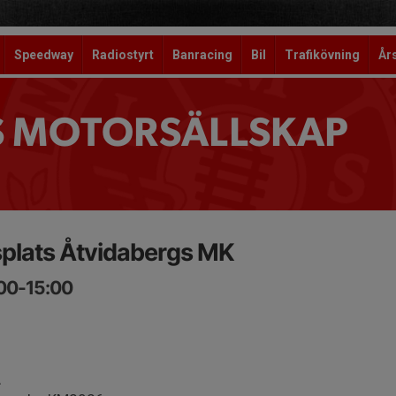
Speedway
Radiostyrt
Banracing
Bil
Trafikövning
År
S MOTORSÄLLSKAP
splats Åtvidabergs MK
:00-15:00
A