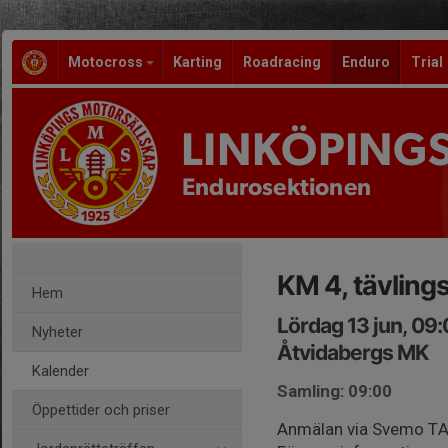
Motocross
Karting
Roadracing
Enduro
Trial
LINKÖPING
Endurosektionen
KM 4, tävling
Hem
Lördag 13 jun, 09
Nyheter
Åtvidabergs MK
Kalender
Samling: 09:00
Öppettider och priser
Anmälan via Svemo T