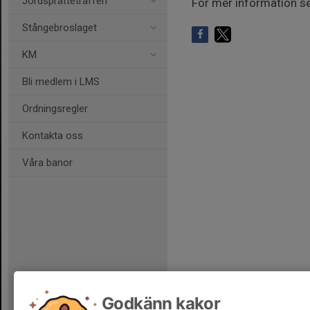
Jordsprätteträffen
För mer information 
Stångebroslaget
KM
Bli medlem i LMS
Ordningsregler
Kontakta oss
Våra banor
Godkänn kakor