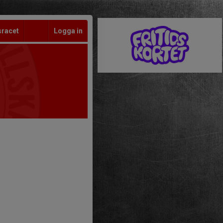
sracet
Logga in