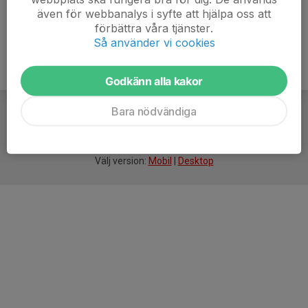
även för webbanalys i syfte att hjälpa oss att
förbättra våra tjänster.
Så använder vi cookies
Godkänn alla kakor
Bara nödvändiga
För
smarta
idrottsföreningar
Välj version:
Mobil
|
Desktop