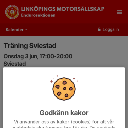
LINKÖPINGS MOTORSÄLLSKAP
Endurosektionen
Logga in
Kalender
Träning Sviestad
Onsdag 3 jun, 17:00-20:00
Sviestad
Samling: 17:00
Träningsledare Ivar Nordh
Godkänn kakor
Vi använder oss av kakor (cookies) för att vår
webbplats ska fungera bra för dig. De används