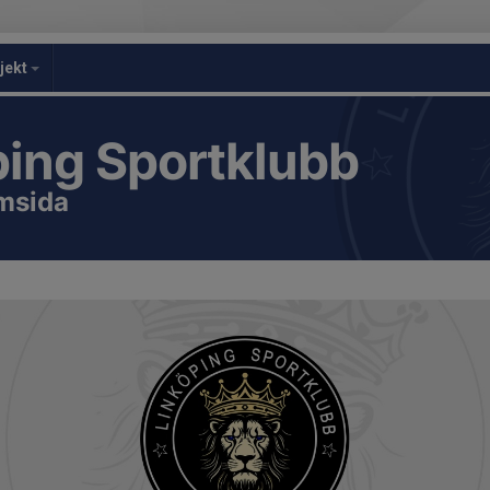
jekt
ping Sportklubb
emsida