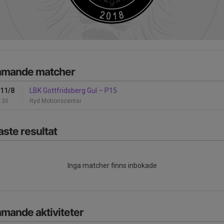
mande matcher
 11/8
LBK Gottfridsberg Gul
–
P15
:30
Ryd Motionscenter
ste resultat
Inga matcher finns inbokade
mande aktiviteter