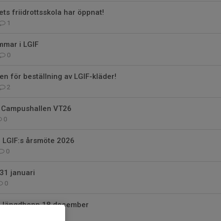
ets friidrottsskola har öppnat!
1
emmar i LGIF
0
en för beställning av LGIF-kläder!
2
 Campushallen VT26
0
LGIF:s årsmöte 2026
0
31 januari
0
ng längdhopp 18 december
0