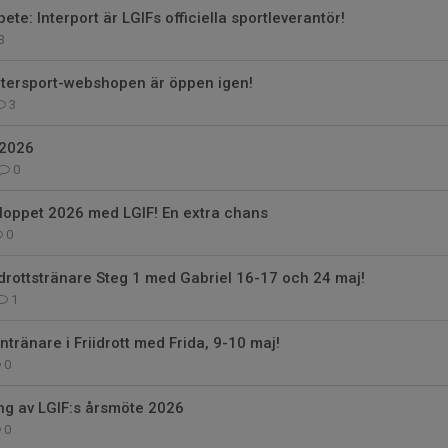
te: Interport är LGIFs officiella sportleverantör!
3
ntersport-webshopen är öppen igen!
3
 2026
0
loppet 2026 med LGIF! En extra chans
0
iidrottstränare Steg 1 med Gabriel 16-17 och 24 maj!
1
ntränare i Friidrott med Frida, 9-10 maj!
0
g av LGIF:s årsmöte 2026
0