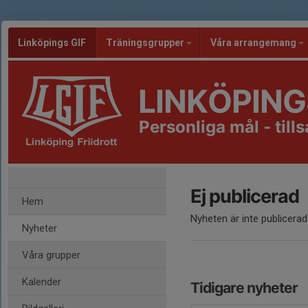
Linköpings GIF
Träningsgrupper
Våra arrangemang
LINKÖPING
Personliga mål - til
Ej publicerad
Hem
Nyheten är inte publicerad
Nyheter
Våra grupper
Kalender
Tidigare nyheter