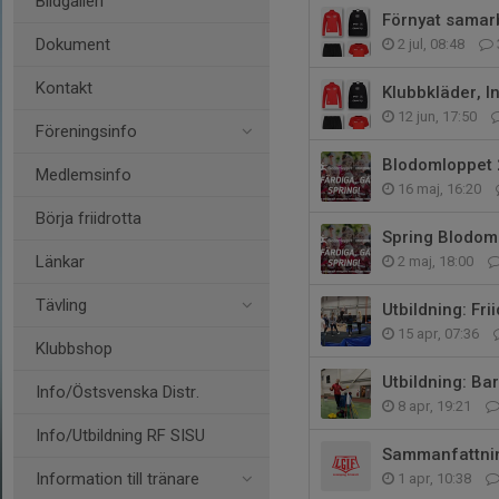
Bildgalleri
Förnyat samarbe
Dokument
2 jul, 08:48
Kontakt
Klubbkläder, I
12 jun, 17:50
Föreningsinfo
Blodomloppet
Medlemsinfo
16 maj, 16:20
Börja friidrotta
Spring Blodom
Länkar
2 maj, 18:00
Tävling
Utbildning: Fr
15 apr, 07:36
Klubbshop
Utbildning: Bar
Info/Östsvenska Distr.
8 apr, 19:21
Info/Utbildning RF SISU
Sammanfattnin
Information till tränare
1 apr, 10:38