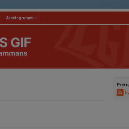
Arbetsgrupper
S GIF
lsammans
Pren
Ny