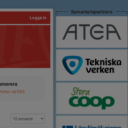
Samarbetspartners
Logga in
umerera
heter via RSS