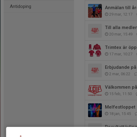
Antidoping
Anmälan till år
29 mar, 12:17
Till alla medl
20 mar, 15:49
Trimtex är öpp
17 mar, 10:27
Erbjudande på
2 mar, 06:22
Välkommen på 
15 feb, 11:50
Melfestloppet 
18 jan, 15:45
Resultattävli
9 dec 2025