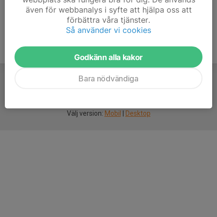
även för webbanalys i syfte att hjälpa oss att
förbättra våra tjänster.
Så använder vi cookies
Godkänn alla kakor
Bara nödvändiga
För
smarta
idrottsföreningar
Välj version:
Mobil
|
Desktop