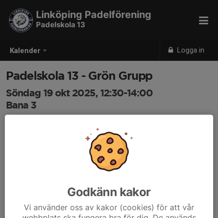
Linköping Padelförening
Padelskola 13
Logga in
Kalender
Padelskola 13 - Grön Grupp
Söndag 19 okt 2025, 12:30-14:00
Bana 3
Samling: 12:30, Nordic Wellness Padel, Tornby
Godkänn kakor
Vi använder oss av kakor (cookies) för att vår
webbplats ska fungera bra för dig. De används