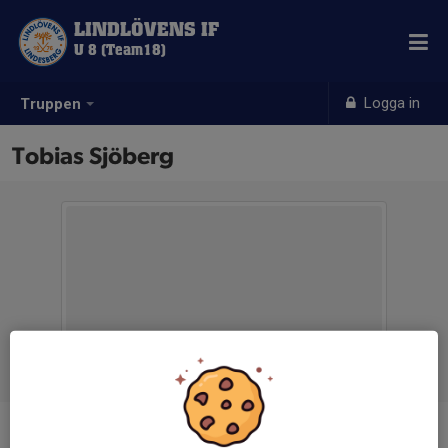
LINDLÖVENS IF
U 8 (Team18)
Logga in
Truppen
Tobias Sjöberg
Titel
Ledare