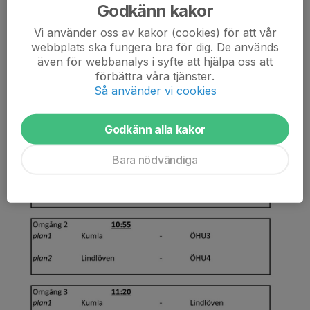
Godkänn kakor
Vi använder oss av kakor (cookies) för att vår
Spelschema 7/2 Kumla
webbplats ska fungera bra för dig. De används
även för webbanalys i syfte att hjälpa oss att
4 feb, 19:41
0 kommentarer
förbättra våra tjänster.
Så använder vi cookies
Godkänn alla kakor
Bara nödvändiga