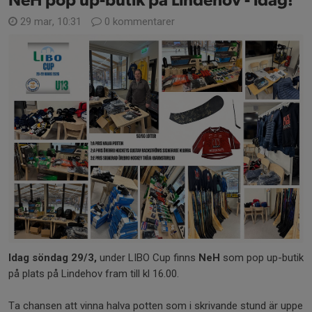
NeH pop up-butik på Lindehov - idag!
29 mar, 10:31
0 kommentarer
Idag söndag 29/3,
under LIBO Cup finns
NeH
som pop up-butik
på plats på Lindehov fram till kl 16.00.
Ta chansen att vinna halva potten som i skrivande stund är uppe