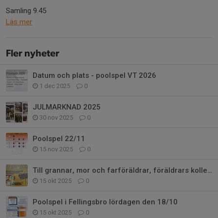
Samling 9.45
Läs mer
Fler nyheter
Datum och plats - poolspel VT 2026
1 dec 2025
0
JULMARKNAD 2025
30 nov 2025
0
Poolspel 22/11
15 nov 2025
0
Till grannar, mor och farföräldrar, föräldrars kollegor mm.
15 okt 2025
0
Poolspel i Fellingsbro lördagen den 18/10
15 okt 2025
0