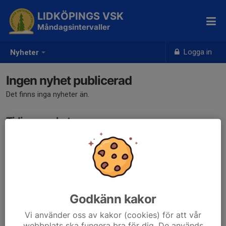
LIDKÖPINGS VSK
Måndagsintervaller
Logga in
Nyheter
Ingen nyhet publicerad
Det finns inga nyheter än.
Tidigare nyheter
Det finns inga tidigare nyheter
Godkänn kakor
Vi använder oss av kakor (cookies) för att vår
webbplats ska fungera bra för dig. De används