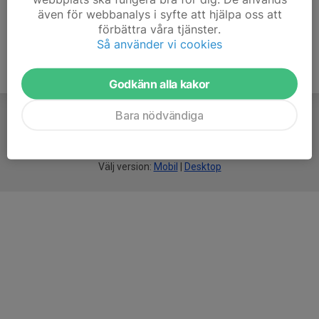
även för webbanalys i syfte att hjälpa oss att
förbättra våra tjänster.
Så använder vi cookies
Godkänn alla kakor
Bara nödvändiga
För
smarta
idrottsföreningar
Välj version:
Mobil
|
Desktop