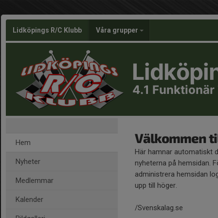
Lidköpings R/C Klubb
Våra grupper
Lidköpi
4.1 Funktionär
Välkommen til
Hem
Här hamnar automatiskt 
Nyheter
nyheterna på hemsidan. Fö
administrera hemsidan log
Medlemmar
upp till höger.
Kalender
/Svenskalag.se