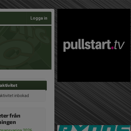
Logga in
aktivitet
aktivitet inbokad
ter från
ningen
gsansvariga 2026