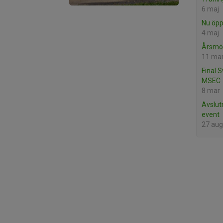
6 maj
Nu öpp
4 maj
Årsmöt
11 ma
Final 
MSEC
8 mar
Avslut
event
27 aug