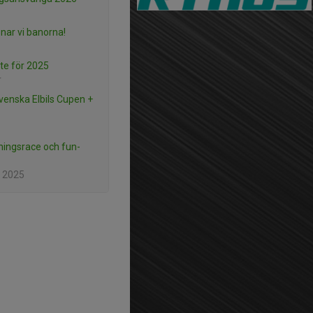
nar vi banorna!
e för 2025
r
Svenska Elbils Cupen +
ningsrace och fun-
 2025