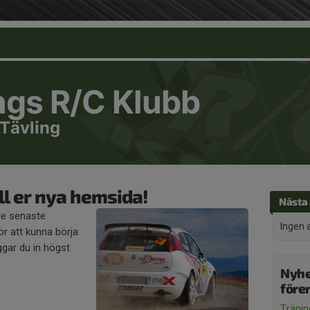
ngs R/C Klubb
 Tävling
l er nya hemsida!
Nästa 
de senaste
Ingen 
r att kunna börja
gar du in högst
Nyhe
före
Tränin