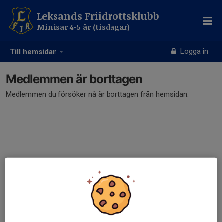
Leksands Friidrottsklubb
Minisar 4-5 år (tisdagar)
Logga in
Till hemsidan
Medlemmen är borttagen
Medlemmen du försöker nå är borttagen från hemsidan.