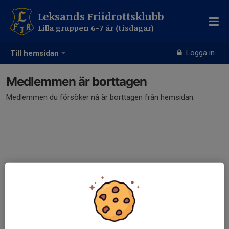
Leksands Friidrottsklubb
Lilla gruppen 6-7 år (tisdagar)
Logga in
Till hemsidan
Medlemmen är borttagen
Medlemmen du försöker nå är borttagen från hemsidan.