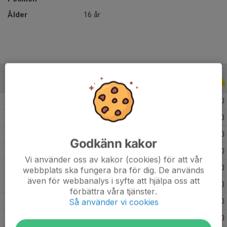
Ålder
16 år
ALLA SERIER
ALLA ÅR
2026
9
0
0
0
2024
22
0
0
0
2023
16
0
0
0
Godkänn kakor
2022
13
0
0
0
Vi använder oss av kakor (cookies) för att vår
2021
33
0
0
0
webbplats ska fungera bra för dig. De används
även för webbanalys i syfte att hjälpa oss att
2020
33
0
0
0
förbättra våra tjänster.
Så använder vi cookies
2019
35
0
0
0
2018
12
0
0
0