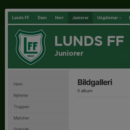
Lunds FF
Dam
Herr
Juniorer
Ungdomar
LUNDS FF
Juniorer
Bildgalleri
Hem
0 album
Nyheter
Truppen
Matcher
Statistik