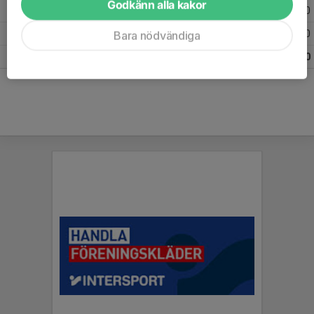
Godkänn alla kakor
2018
11
0
0
0
2017
4
0
0
0
Bara nödvändiga
Totalt
182
0
0
0