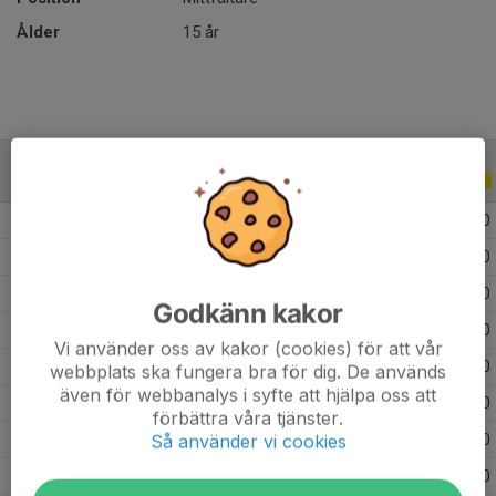
Ålder
15 år
ALLA SERIER
ALLA ÅR
2026
9
0
0
0
2025
15
0
0
0
2024
15
0
0
0
Godkänn kakor
2023
18
0
0
0
Vi använder oss av kakor (cookies) för att vår
2022
10
0
0
0
webbplats ska fungera bra för dig. De används
även för webbanalys i syfte att hjälpa oss att
2021
36
0
0
0
förbättra våra tjänster.
Så använder vi cookies
2020
30
0
0
0
2019
34
0
0
0