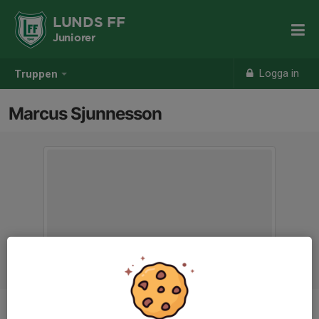
LUNDS FF
Juniorer
Logga in
Truppen
Marcus Sjunnesson
Titel
Huvudtränare