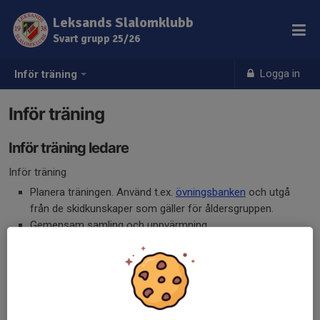
Leksands Slalomklubb
Svart grupp 25/26
Logga in
Inför träning
Inför träning
Inför träning ledare
Inför träning
Planera träningen. Använd t.ex.
övningsbanken
och utgå
från de skidkunskaper som gäller för åldersgruppen.
Gemensam samling och uppvärmning.
Kommunicera syftet med träningen (detta ska vi öva på
idag för att...).
Se över så att ni har tillräcklig bemanning.
Se över så att ni har tillräckligt med och korrekt material.
Är träningen säker? Kontrollera underlag, avspärrningar, nät