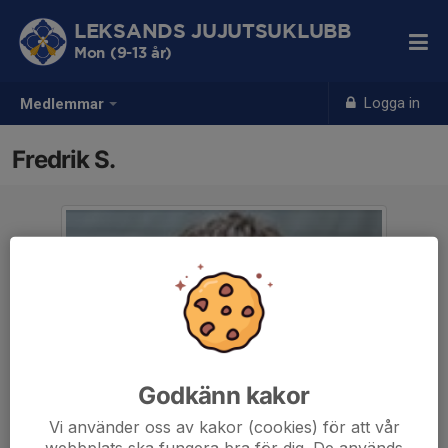
LEKSANDS JUJUTSUKLUBB
Mon (9-13 år)
Logga in
Medlemmar
Fredrik S.
Godkänn kakor
Vi använder oss av kakor (cookies) för att vår
webbplats ska fungera bra för dig. De används