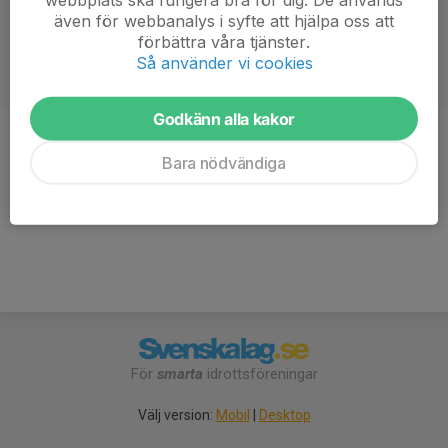
även för webbanalys i syfte att hjälpa oss att
förbättra våra tjänster.
Så använder vi cookies
Godkänn alla kakor
Titel
Instruktör, steg 2
Bara nödvändiga
Ålder
46 år
För
smarta
idrottsföreningar
Välj version:
Mobil
|
Desktop