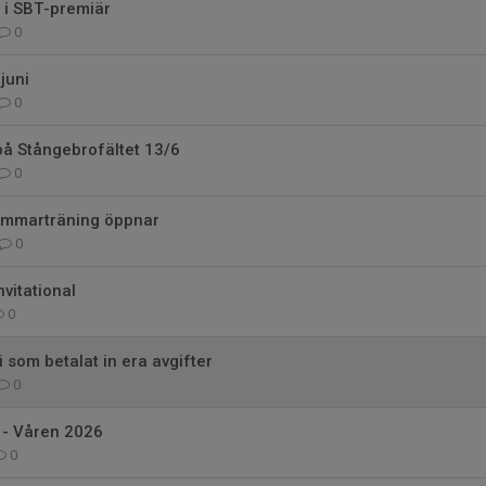
 i SBT-premiär
0
juni
0
på Stångebrofältet 13/6
0
sommarträning öppnar
0
vitational
0
i som betalat in era avgifter
0
 - Våren 2026
0