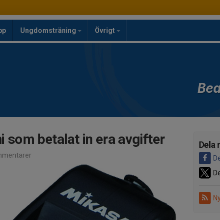
pp
Ungdomsträning
Övrigt
Bea
ni som betalat in era avgifter
Dela 
mentarer
De
De
Ny