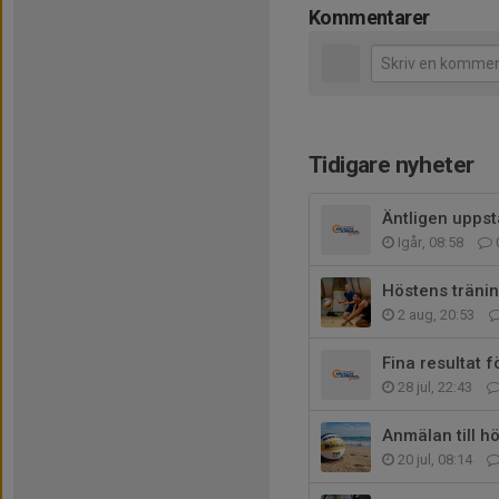
Kommentarer
Tidigare nyheter
Äntligen uppst
Igår, 08:58
Höstens träni
2 aug, 20:53
Fina resultat 
28 jul, 22:43
Anmälan till h
20 jul, 08:14