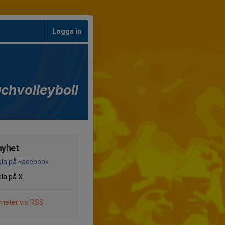
Logga in
chvolleyboll
nyhet
la på Facebook
la på X
heter via RSS