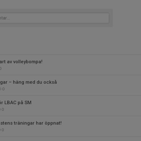
art av volleybompa!
0
ngar – häng med du också
0
för LBAC på SM
0
östens träningar har öppnat!
0