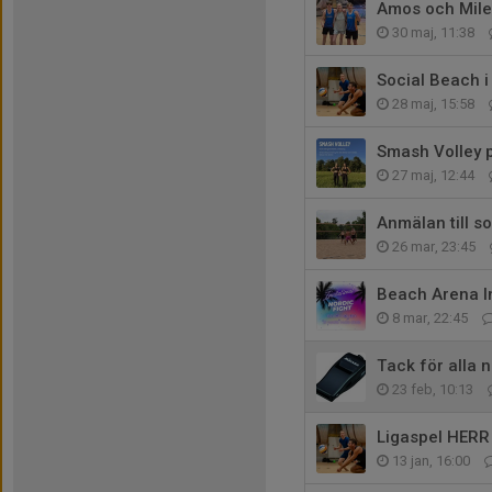
Amos och Mile
30 maj, 11:38
Social Beach i 
28 maj, 15:58
Smash Volley 
27 maj, 12:44
Anmälan till 
26 mar, 23:45
Beach Arena In
8 mar, 22:45
Tack för alla n
23 feb, 10:13
Ligaspel HERR
13 jan, 16:00