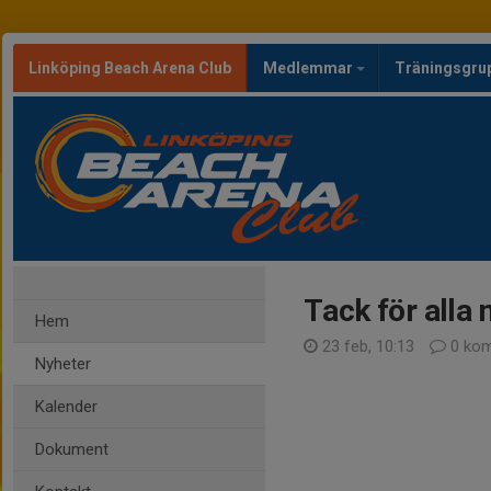
Linköping Beach Arena Club
Medlemmar
Träningsgru
Tack för alla 
Hem
23 feb, 10:13
0 kom
Nyheter
Kalender
Dokument