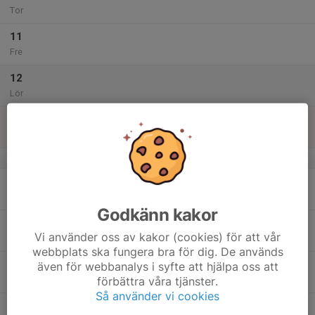
Tor
11
Fre
12
Lör
13
Sön
v.29
14
Mån
Godkänn kakor
15
Vi använder oss av kakor (cookies) för att vår
Tis
webbplats ska fungera bra för dig. De används
16
även för webbanalys i syfte att hjälpa oss att
förbättra våra tjänster.
Ons
Så använder vi cookies
17