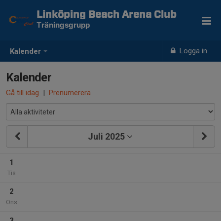
Linköping Beach Arena Club
Träningsgrupp
Logga in
Kalender
Kalender
Gå till idag
|
Prenumerera
Juli 2025
1
Tis
2
Ons
3