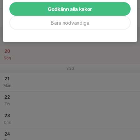
Tor
Godkänn alla kakor
18
Fre
Bara nödvändiga
19
Lör
20
Sön
v.30
21
Mån
22
Tis
23
Ons
24