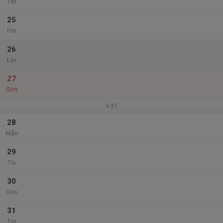
Tor
25
Fre
26
Lör
27
Sön
v.31
28
Mån
29
Tis
30
Ons
31
Tor