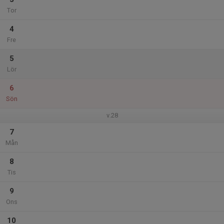
Tor
4
Fre
5
Lör
6
Sön
v.28
7
Mån
8
Tis
9
Ons
10