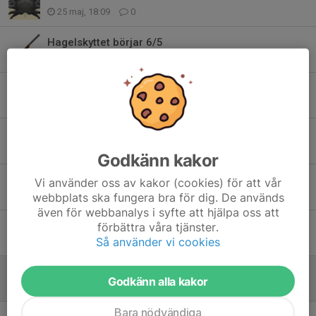
25 maj, 18:09
0
Hagelskyttet börjar 6/5
30 apr, 19:03
0
Jaktskytte börjar Tisdag 4/5
30 apr, 18:48
0
Resultat KM luftgevär 2026
26 apr, 17:36
0
Godkänn kakor
KM Luftgevär
Vi använder oss av kakor (cookies) för att vår
31 mar, 20:51
0
webbplats ska fungera bra för dig. De används
även för webbanalys i syfte att hjälpa oss att
Kallelse Årsmöte 2026
förbättra våra tjänster.
Så använder vi cookies
8 mar, 19:11
0
Säkerhets flagga
Godkänn alla kakor
5 maj 2025
0
Bara nödvändiga