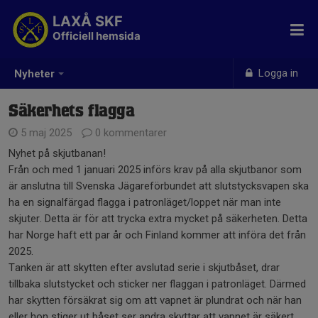
LAXÅ SKF
Officiell hemsida
Logga in
Nyheter
Säkerhets flagga
5 maj 2025
0 kommentarer
Nyhet på skjutbanan!
Från och med 1 januari 2025 införs krav på alla skjutbanor som
är anslutna till Svenska Jägareförbundet att slutstycksvapen ska
ha en signalfärgad flagga i patronläget/loppet när man inte
skjuter. Detta är för att trycka extra mycket på säkerheten. Detta
har Norge haft ett par år och Finland kommer att införa det från
2025.
Tanken är att skytten efter avslutad serie i skjutbåset, drar
tillbaka slutstycket och sticker ner flaggan i patronläget. Därmed
har skytten försäkrat sig om att vapnet är plundrat och när han
eller hon stiger ut båset ser andra skyttar att vapnet är säkert.