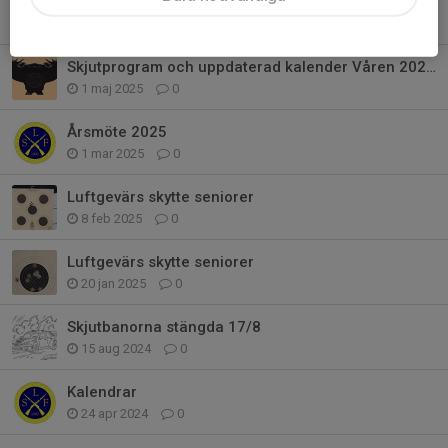
Björnpasset
3 maj 2025
0
Skjutprogram och uppdaterad kalender Våren 2025 Jaktbanorna
1 maj 2025
0
Årsmöte 2025
1 mar 2025
0
Luftgevärs skytte seniorer
8 feb 2025
0
Luftgevärs skytte seniorer
20 jan 2025
0
Skjutbanorna stängda 17/8
15 aug 2024
0
Kalendrar
24 apr 2024
0