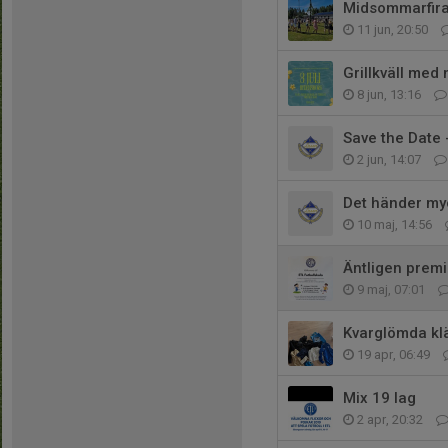
Midsommarfira
11 jun, 20:50
Grillkväll med 
8 jun, 13:16
Save the Date 
2 jun, 14:07
Det händer my
10 maj, 14:56
Äntligen premi
9 maj, 07:01
Kvarglömda kl
19 apr, 06:49
Mix 19 lag
2 apr, 20:32