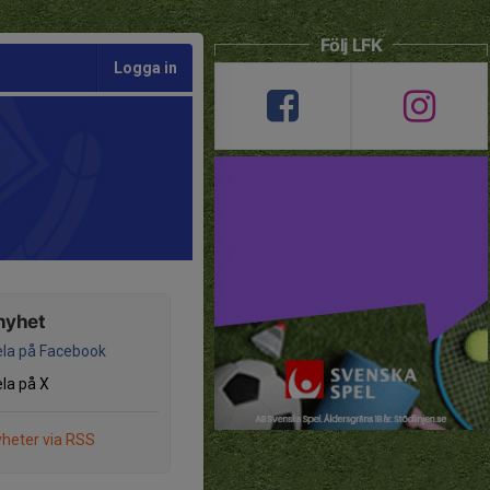
Följ LFK
Logga in
nyhet
la på Facebook
la på X
heter via RSS