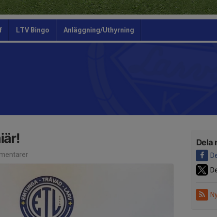
f
LTV Bingo
Anläggning/Uthyrning
iär!
Dela 
mentarer
De
De
Ny