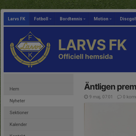
Larvs FK
Fotboll
Bordtennis
Motion
Discgol
LARVS FK
Officiell hemsida
Äntligen prem
Hem
9 maj, 07:01
0 kom
Nyheter
Sektioner
Kalender