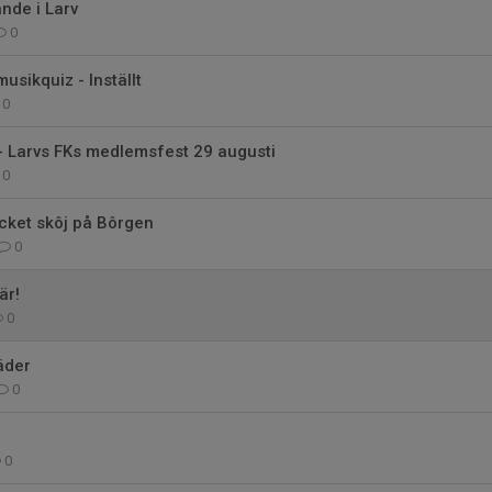
nde i Larv
0
musikquiz - Inställt
0
- Larvs FKs medlemsfest 29 augusti
0
cket skôj på Bôrgen
0
är!
0
äder
0
0