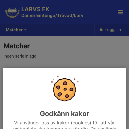
LARVS FK
Damer Emtunga/Tråvad/Larv
Logga in
Matcher
Matcher
Ingen serie inlagd
Godkänn kakor
Vi använder oss av kakor (cookies) för att vår
webbplats ska fungera bra för dig. De används