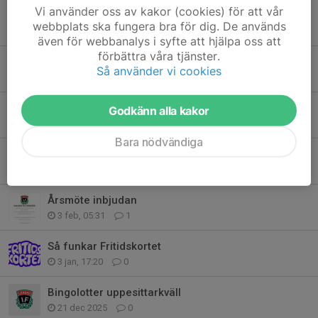
Vi använder oss av kakor (cookies) för att vår
Newbody förlängd tid
webbplats ska fungera bra för dig. De används
4 maj, 17:10
6
även för webbanalys i syfte att hjälpa oss att
förbättra våra tjänster.
Newbody och fagning
Så använder vi cookies
27 apr, 18:31
2
Fagning 1 Maj Hammarsänget
Godkänn alla kakor
18 apr, 09:48
0
Bara nödvändiga
Fixardag Forsavallen
12 apr, 19:15
0
Årsmöte inbjudan
3 feb, 05:31
1
Så funkar Fritidskortet
3 jan, 17:20
0
Bingolotter uppesittarkväll
21 dec 2025
0