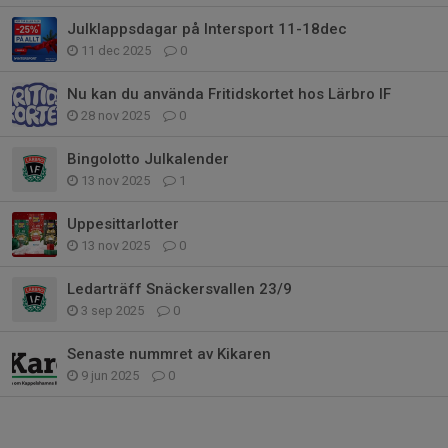
Julklappsdagar på Intersport 11-18dec
11 dec 2025
0
Nu kan du använda Fritidskortet hos Lärbro IF
28 nov 2025
0
Bingolotto Julkalender
13 nov 2025
1
Uppesittarlotter
13 nov 2025
0
Ledarträff Snäckersvallen 23/9
3 sep 2025
0
Senaste nummret av Kikaren
9 jun 2025
0