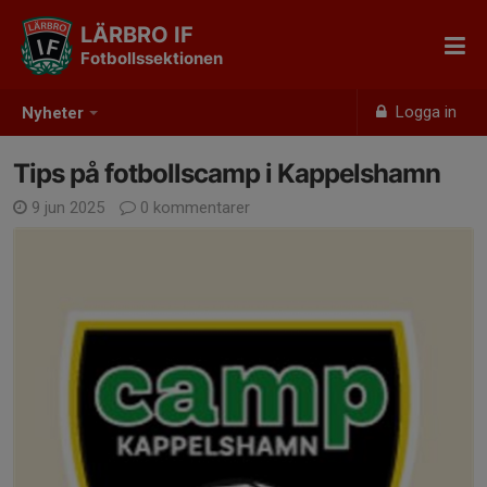
LÄRBRO IF
Fotbollssektionen
Logga in
Nyheter
Tips på fotbollscamp i Kappelshamn
9 jun 2025
0 kommentarer