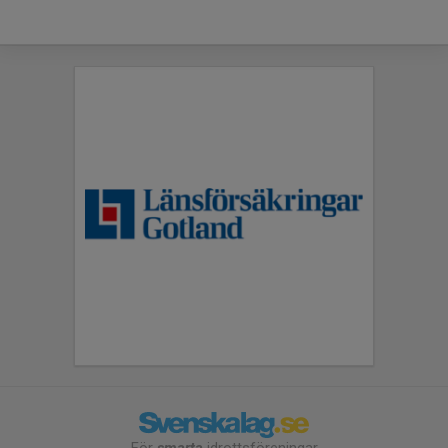
För
smarta
idrottsföreningar