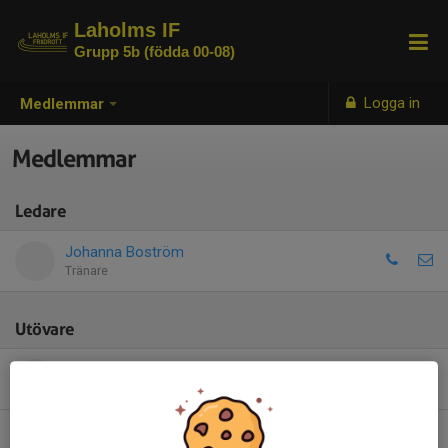
Laholms IF
Grupp 5b (födda 00-08)
Logga in
Medlemmar
Medlemmar
Ledare
Johanna Boström
Tränare
Utövare
Ebba Bengtsson
Gustav Appelgren