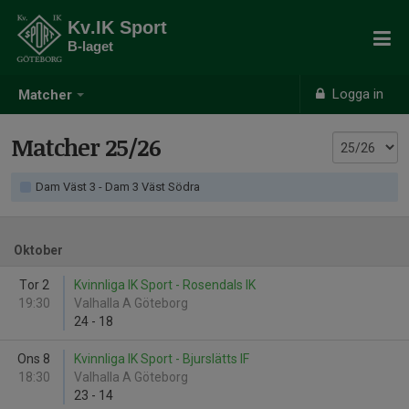
Kv.IK Sport
B-laget
Logga in
Matcher
Matcher 25/26
Dam Väst 3 - Dam 3 Väst Södra
Oktober
Tor 2
Kvinnliga IK Sport - Rosendals IK
19:30
Valhalla A Göteborg
24
-
18
Ons 8
Kvinnliga IK Sport - Bjurslätts IF
18:30
Valhalla A Göteborg
23
-
14