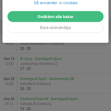
Så använder vi cookies
Ons 28
Kvinnliga IK Sport - Backa HK
20:10
Valhalla A Göteborg
17
-
33
Godkänn alla kakor
Bara nödvändiga
Februari - 2026
Sön 8
Rosendals IK - Kvinnliga IK Sport
18:30
Rosendalshallen A Göteborg
20
-
20
Sön 15
IK Cyrus - Kvinnliga IK Sport
12:00
Jönköpings Idrottshus D
27
-
22
Sön 22
Kvinnliga IK Sport - Anderstorps SK
16:00
Valhalla B Göteborg
20
-
33
Ons 25
Göteborg Finest IK - Kvinnliga IK Sport
20:15
Valhalla A Göteborg
15
-
22