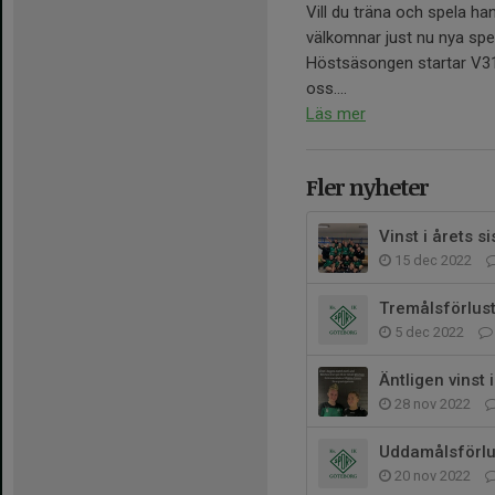
Vill du träna och spela han
välkomnar just nu nya spel
Höstsäsongen startar V31 
oss....
Läs mer
Fler nyheter
Vinst i årets 
15 dec 2022
Tremålsförlust
5 dec 2022
Äntligen vinst 
28 nov 2022
Uddamålsförlu
20 nov 2022