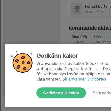
Förlust borta 
13 nov 2022
Kommande aktivit
Mån 10/8
Träning
18:00-19:30
Gamlestadsh
Tor 13/8
Träning
Godkänn kakor
18:00-19:30
Gamlestadsh
Vi använder oss av kakor (cookies) för 
Hela kalendern
webbplats ska fungera bra för dig. De
för webbanalys i syfte att hjälpa oss att
våra tjänster.
Så använder vi cookies
Godkänn alla kakor
Bara nöd
Tjäna pengar till laget