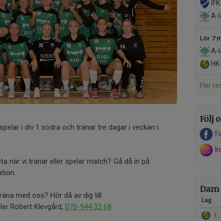
IFK
A-l
Lör 7 
A-l
HK 
Fler re
Följ o
spelar i div 1 södra och tränar tre dagar i veckan i
F
I
ta när vi tränar eller spelar match? Gå då in på
tion.
Dam 
träna med oss? Hör då av dig till
Lag
ler Robert Klevgård,
070-944 33 68
1. 