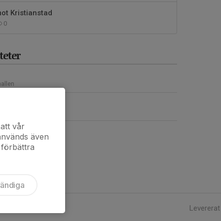
mot Kristianstad
0
eter
allen
allen
att vår
 används även
 förbättra
vändiga
Levererat