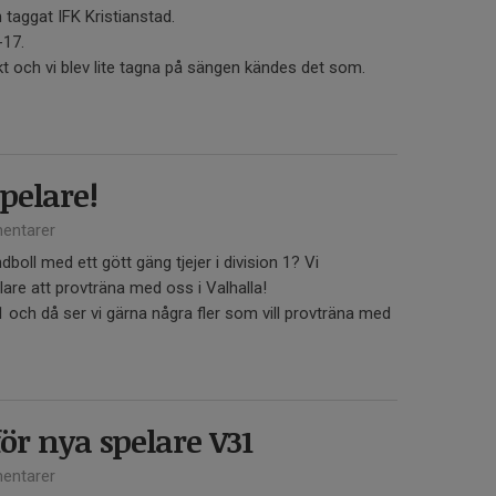
h taggat IFK Kristianstad.
-17.
 och vi blev lite tagna på sängen kändes det som.
spelare!
entarer
dboll med ett gött gäng tjejer i division 1? Vi
are att provträna med oss i Valhalla!
och då ser vi gärna några fler som vill provträna med
ör nya spelare V31
entarer