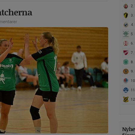
2. 
atcherna
3. 
mentarer
4. 
5. 
6. I
7. 
8. 
9. 
10
11.
12
Nyhet