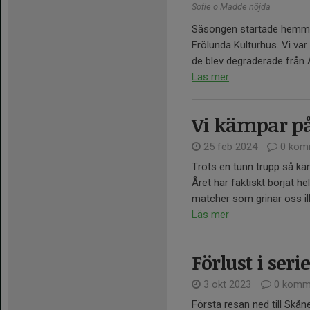
Sofie o Madde nöjda
Säsongen startade hemma
Frölunda Kulturhus. Vi va
de blev degraderade från A
Läs mer
Vi kämpar på
25 feb 2024
0 kom
Trots en tunn trupp så käm
Året har faktiskt börjat he
matcher som grinar oss illa
Läs mer
Förlust i ser
3 okt 2023
0 komm
Första resan ned till Skåne