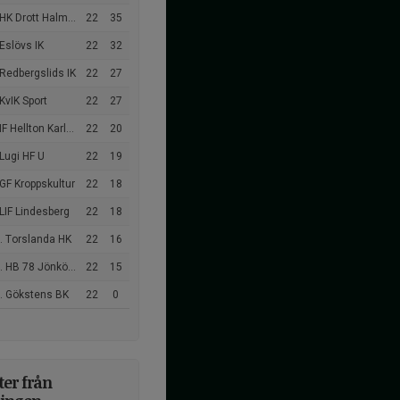
HK Drott Halmstad
22
35
Eslövs IK
22
32
Redbergslids IK
22
27
KvIK Sport
22
27
F Hellton Karlstad
22
20
Lugi HF U
22
19
GF Kroppskultur
22
18
LIF Lindesberg
22
18
. Torslanda HK
22
16
 HB 78 Jönköping
22
15
. Gökstens BK
22
0
er från