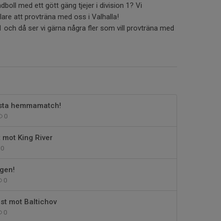
dboll med ett gött gäng tjejer i division 1? Vi
are att provträna med oss i Valhalla!
och då ser vi gärna några fler som vill provträna med
sista hemmamatch!
0
 mot King River
0
igen!
0
st mot Baltichov
0