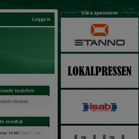
Våra sponsorer
Logga in
ande matcher
match inbokad
e resultat
 mar 14:00
| Dam 1 - Dam 1 södra