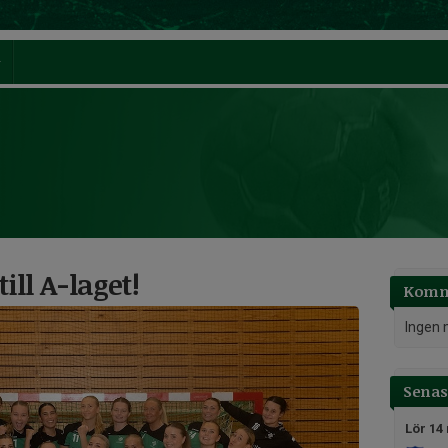
ll A-laget!
Komm
Ingen 
Senast
Lör 14