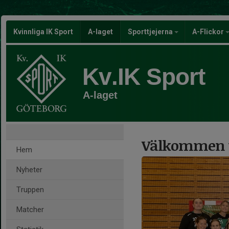
Kvinnliga IK Sport
A-laget
Sporttjejerna
A-Flickor
Kv.IK Sport
A-laget
Välkommen ti
Hem
Nyheter
Truppen
Matcher