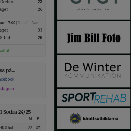
 Örebro
23
aget
26
mar 17:00
| Dam 1 - Dam 1 södra
aget
33
S-hof
25
sultat
ss på...
acebook
nstagram
1 Södra 24/25
M
P
HK S-hof
22
37