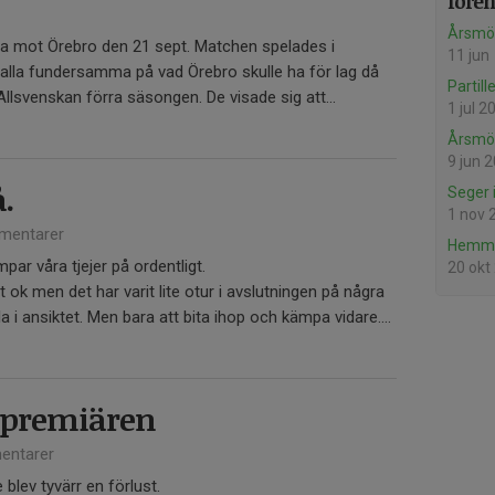
före
Årsmöt
 mot Örebro den 21 sept. Matchen spelades i
11 jun
r alla fundersamma på vad Örebro skulle ha för lag då
Partil
llsvenskan förra säsongen. De visade sig att...
1 jul 2
Årsmö
9 jun 
.
Seger 
1 nov 
mentarer
Hemma
par våra tjejer på ordentligt.
20 okt
lt ok men det har varit lite otur i avslutningen på några
 i ansiktet. Men bara att bita ihop och kämpa vidare....
iepremiären
entarer
 blev tyvärr en förlust.