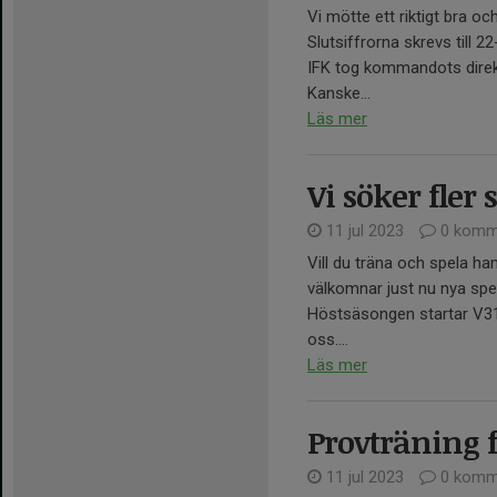
Vi mötte ett riktigt bra oc
Slutsiffrorna skrevs till 22
IFK tog kommandots direkt
Kanske...
Läs mer
Vi söker fler 
11 jul 2023
0 komm
Vill du träna och spela han
välkomnar just nu nya spel
Höstsäsongen startar V31 
oss....
Läs mer
Provträning f
11 jul 2023
0 komm