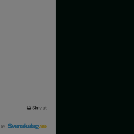
Skriv ut
 av