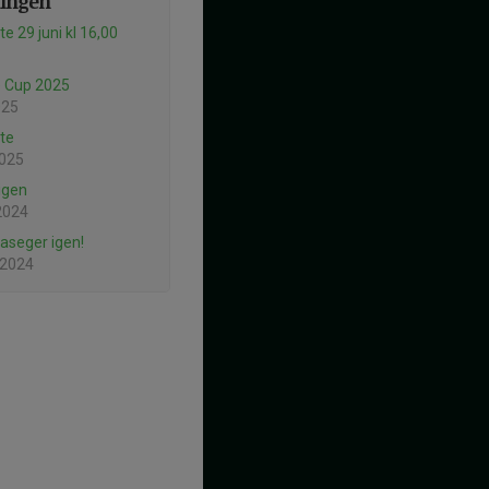
ningen
e 29 juni kl 16,00
le Cup 2025
025
te
2025
igen
2024
seger igen!
 2024