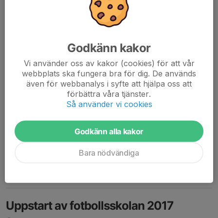
Sommarlov från fotbollsskolan
Godkänn kakor
16 jun 2017
0 kommentarer
Hej!
Vi använder oss av kakor (cookies) för att vår
webbplats ska fungera bra för dig. De används
Efter en härlig vår med många glädjefyllda barn på fotbollskolan
även för webbanalys i syfte att hjälpa oss att
förbättra våra tjänster.
har vi nu tagit sommarlov.
Så använder vi cookies
* Start för hösten den 16/8!
* Avslutning med föräldramatch den 20/9!
Godkänn alla kakor
Prenumerara gärna på kalendern här:
Bara nödvändiga
https://www.svenskalag....
Läs mer
Uppstart av fotbollsskolan 2017