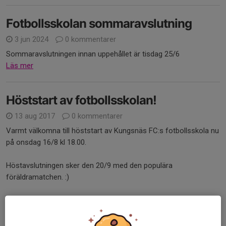
Fotbollsskolan sommaravslutning
3 jun 2024
0 kommentarer
Sommaravslutningen innan uppehållet är tisdag 25/6
Läs mer
Höststart av fotbollsskolan!
13 aug 2017
0 kommentarer
Varmt välkomna till höststart av Kungsnäs FC:s fotbollsskola nu
på onsdag 16/8 kl 18.00.
Höstavslutningen sker den 20/9 med den populära
föräldramatchen. :)
Prenumerara gärna på kalendern här:
https://www.svenskalag....
Läs mer