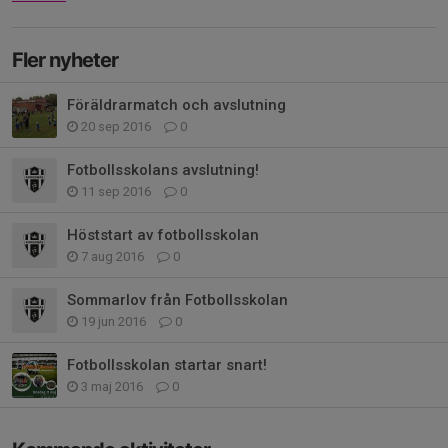
Fler nyheter
Föräldrarmatch och avslutning
20 sep 2016
0
Fotbollsskolans avslutning!
11 sep 2016
0
Höststart av fotbollsskolan
7 aug 2016
0
Sommarlov från Fotbollsskolan
19 jun 2016
0
Fotbollsskolan startar snart!
3 maj 2016
0