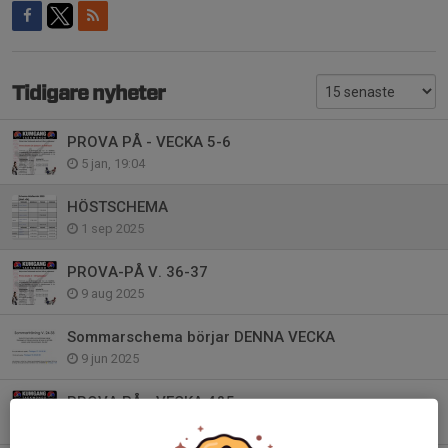
Tidigare nyheter
PROVA PÅ - VECKA 5-6
5 jan, 19:04
HÖSTSCHEMA
1 sep 2025
PROVA-PÅ V. 36-37
9 aug 2025
Sommarschema börjar DENNA VECKA
9 jun 2025
PROVA PÅ - VECKA 4&5
14 jan 2025