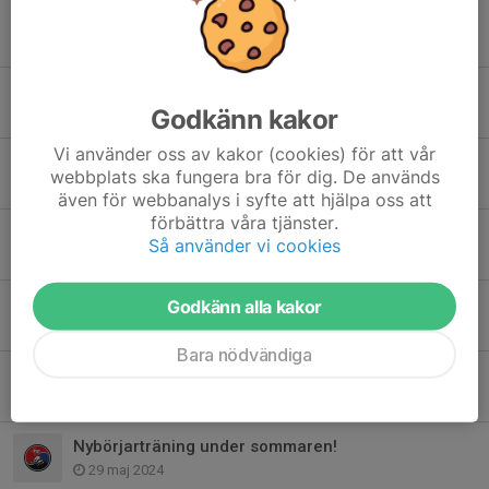
SCHEMA VÅRTERMIN - START VECKA 4
14 jan 2025
Uppstart!
Godkänn kakor
5 jan 2025
Vi använder oss av kakor (cookies) för att vår
Påminnelse om graderingarna!
webbplats ska fungera bra för dig. De används
12 dec 2024
även för webbanalys i syfte att hjälpa oss att
förbättra våra tjänster.
HÖSTSCHEMA FRÅN V.36
Så använder vi cookies
27 aug 2024
PROVA-PÅ HÖST 2024
Godkänn alla kakor
17 aug 2024
Bara nödvändiga
Viktig info - träning kommande 2 veckor
17 aug 2024
Nybörjarträning under sommaren!
29 maj 2024