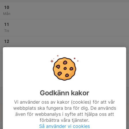
10
Mån
11
Tis
12
Ons
13
Tor
14
Fre
Godkänn kakor
15
Lör
Vi använder oss av kakor (cookies) för att vår
webbplats ska fungera bra för dig. De används
16
även för webbanalys i syfte att hjälpa oss att
Sön
förbättra våra tjänster.
v.34
Så använder vi cookies