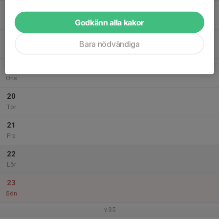
17
Mån
Godkänn alla kakor
18
Bara nödvändiga
Tis
19
Ons
20
Tor
21
Fre
22
Lör
23
Sön
v.35