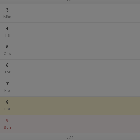
3
Mån
4
Tis
5
Ons
6
Tor
7
Fre
8
Lör
9
Sön
v.33