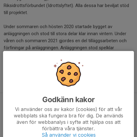
Riksidrottsförbundet (Idrottslyftet). Alla dessa har beviljat stöd
till projektet.
Under sommaren och hösten 2020 startade bygget av
anläggningen och stod till stora delar klar innan vintern. Under
våren och sommaren 2021 gjordes en del tilläggsarbeten och
förfiningar på anläggningen. Anläggningen stod spelklar
sommaren/hösten 2021.
Till våren 2022 kommer anläggningen att invigas.
Förhoppningsvis kommer det att vara full fart med spel,
aktiviteter och event efter det.
Godkänn kakor
Padelsäsongen avslutas 30/9
Vi använder oss av kakor (cookies) för att vår
20 sep 2022
0 kommentarer
webbplats ska fungera bra för dig. De används
även för webbanalys i syfte att hjälpa oss att
förbättra våra tjänster.
Så använder vi cookies