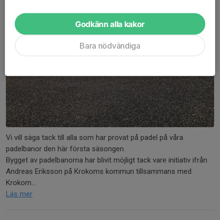
Godkänn alla kakor
Bara nödvändiga
Vi vill säga tack till alla som har provat på padel på våra
padelbanor den här första säsongen.
Bygget av padelbanorna har blivit möjligt tack vare initiativ ifrån
Andreas Eriksson på Krokoms kommun tillsammans med
Krokom...
Läs mer