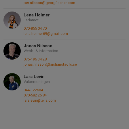
per.nilsson@georgfischer.com
Lena Holmer
Ledamot
070-855 04 70
lena.holmer69@gmail.com
Jonas Nilsson
Webb- & information
076-196 34 28
jonas.nilsson@kristianstadfc.se
Lars Levin
Valberedningen
044-122684
070-582 26 84
larslevin@telia.com