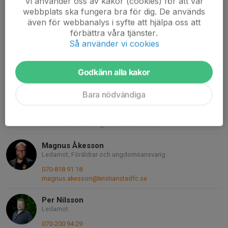
Vi använder oss av kakor (cookies) för att vår
webbplats ska fungera bra för dig. De används
Tomas Olsson
även för webbanalys i syfte att hjälpa oss att
Ledamot, Marknadchef
förbättra våra tjänster.
+4644217108
Så använder vi cookies
070-999 87 70
thomas.olsson@kristianstadfc.se
Godkänn alla kakor
Andreas Andersson
Ledamot
Bara nödvändiga
0447777011
076-321 48 41
Andreas.andersson@kristianstadfc.se
Magnus Åkesson
Ledamot, Föräldrar och ungdomsansvarig
070-818 91 18
magnus.akesson@kristianstadfc.se
Per Nilsson
Ledamot
070-200 94 29