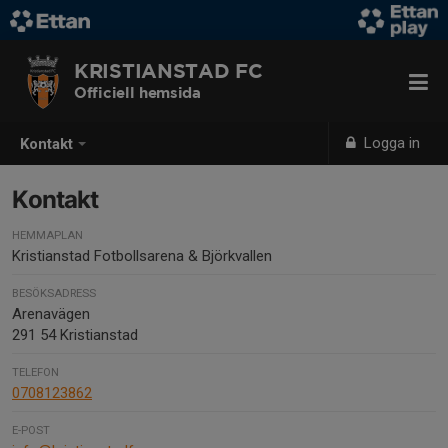
KRISTIANSTAD FC
Officiell hemsida
Logga in
Kontakt
Kontakt
HEMMAPLAN
Kristianstad Fotbollsarena & Björkvallen
BESÖKSADRESS
Arenavägen
291 54 Kristianstad
TELEFON
0708123862
E-POST