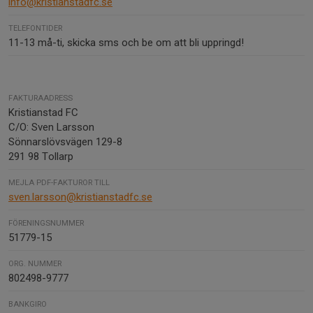
info@kristianstadfc.se
TELEFONTIDER
11-13 må-ti, skicka sms och be om att bli uppringd!
FAKTURAADRESS
Kristianstad FC
C/O: Sven Larsson
Sönnarslövsvägen 129-8
291 98 Tollarp
MEJLA PDF-FAKTUROR TILL
sven.larsson@kristianstadfc.se
FÖRENINGSNUMMER
51779-15
ORG. NUMMER
802498-9777
BANKGIRO