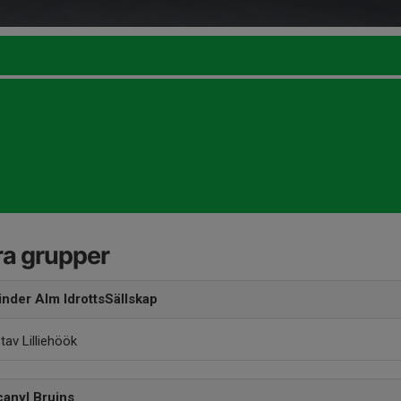
a grupper
inder Alm IdrottsSällskap
tav Lilliehöök
canyl Bruins