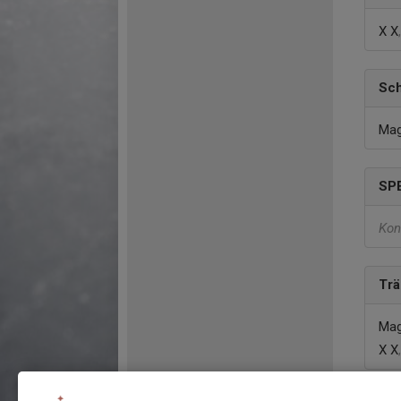
X X
Sc
Mag
SP
Kon
Trä
Mag
X X