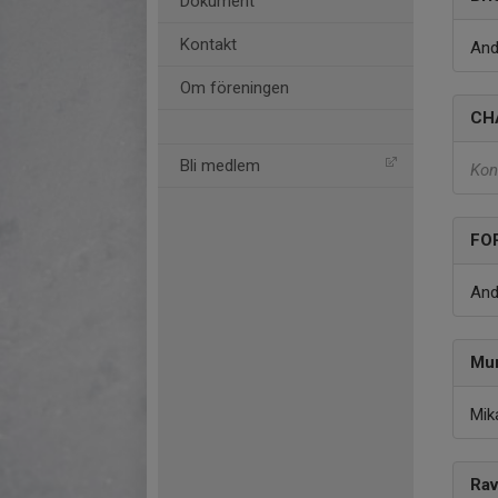
Dokument
Kontakt
And
Om föreningen
CH
Bli medlem
Kon
FO
And
Mu
Mik
Ra