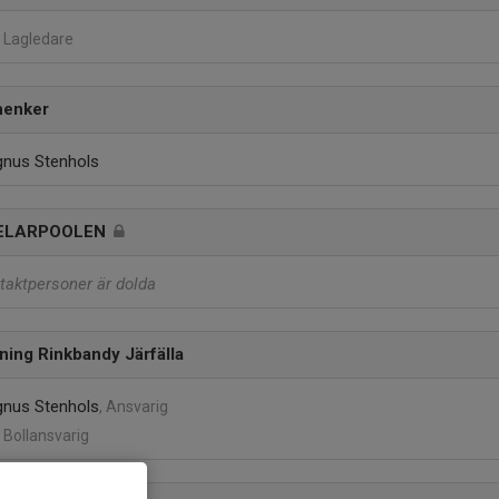
, Lagledare
henker
nus Stenhols
ELARPOOLEN
taktpersoner är dolda
ning Rinkbandy Järfälla
nus Stenhols
, Ansvarig
, Bollansvarig