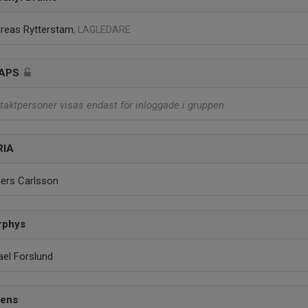
reas Rytterstam
, LAGLEDARE
APS
taktpersoner visas endast för inloggade i gruppen
RIA
ers Carlsson
rphys
ael Forslund
vens