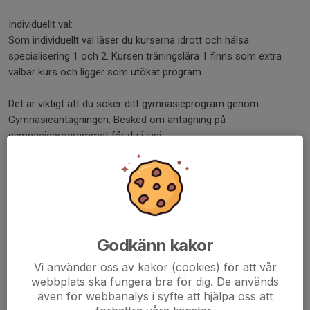
Individuellt val:
Som individuellt val läser du kurserna idrott och hälsa
specialisering 1 och 2. Kursen träningslära 1 finns som extra
valbar kurs och ligger som utökat program.
Det är viktigt att du söker ditt gymnasieprogram genom
Gymnasieantagningen. Besked om antagning på
gymnasieprogrammet får du i juni.
Tränare för Hockeyprofilen är Markus Odén som bland annat
tränat Väsbys A-lag i Hockeyettan och är skillstränare.
För frågor till Knivsta IS kontakta Sportchef Bernhard Kaminski
072-228 34 77 eller
bernhard.kaminski@knivstais.se
.
Godkänn kakor
Dela nyhet
Vi använder oss av kakor (cookies) för att vår
webbplats ska fungera bra för dig. De används
även för webbanalys i syfte att hjälpa oss att