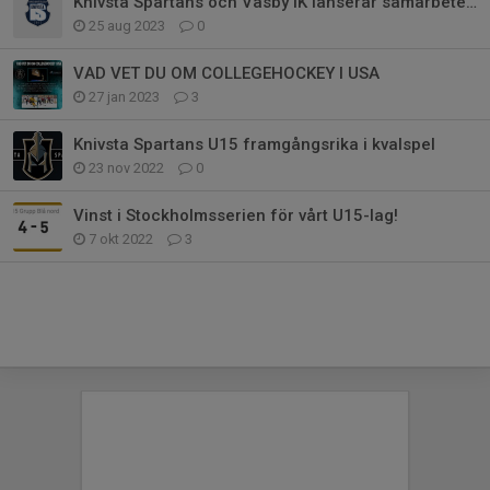
Knivsta Spartans och Väsby IK lanserar samarbete på U16-nivå
25 aug 2023
0
VAD VET DU OM COLLEGEHOCKEY I USA
27 jan 2023
3
Knivsta Spartans U15 framgångsrika i kvalspel
23 nov 2022
0
Vinst i Stockholmsserien för vårt U15-lag!
7 okt 2022
3