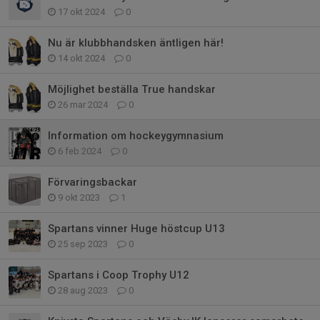
17 okt 2024
0
Nu är klubbhandsken äntligen här!
14 okt 2024
0
Möjlighet beställa True handskar
26 mar 2024
0
Information om hockeygymnasium
6 feb 2024
0
Förvaringsbackar
9 okt 2023
1
Spartans vinner Huge höstcup U13
25 sep 2023
0
Spartans i Coop Trophy U12
28 aug 2023
0