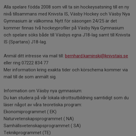
Alla spelare födda 2008 som vill ta sin hockeysatsning till en ny
nivå tillsammans med Knivsta IS, Väsby Hockey och Väsby Nya
Gymnasium är välkomna. Nytt för säsongen 24/25 är det
kommer finnas två hockeyprofiler på Väsby Nya Gymnasium
och spelare söks både till Väsbys egna J18-lag samt till Knivsta
IS (Spartans) J18-lag.
Anmäl ditt intresse via mail till:
bernhard.kaminski@knivstais.se
eller ring 07222 834 77
Mer information kring exakta tider och körschema kommer via
mail till de som anmält sig.
Information om Väsby nya gymnasium:
Du kan studera på vår lokala idrottsutbildning samtidigt som du
läser något av våra teoretiska program:
Ekonomiprogrammet ( EK)
Naturvetenskapsprogrammet ( NA)
Samhällsvetenskapsprogrammet ( SA)
Teknikprogrammet (TE)