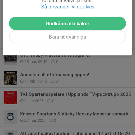
förbättra våra tjänster.
Kommentarer
Så använder vi cookies
Godkänn alla kakor
Bara nödvändiga
Tidigare nyheter
U13 Väsby/Knivsta seriesegrare!
15 mar, 09:10
0
Anmälan till eftersäsong öppen!
11 feb, 16:16
0
Två Spartansspelare i Upplands TV-pucktrupp 2025
1 sep 2025
0
Knivsta Spartans & Väsby Hockey lanserar samarbete inom ungdomshockey
27 maj 2025
0
Att vara hockeyförälder - utbildning 17 okt kl 18-20