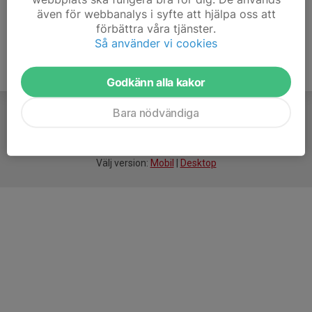
även för webbanalys i syfte att hjälpa oss att
förbättra våra tjänster.
Så använder vi cookies
Godkänn alla kakor
Bara nödvändiga
För
smarta
idrottsföreningar
Välj version:
Mobil
|
Desktop