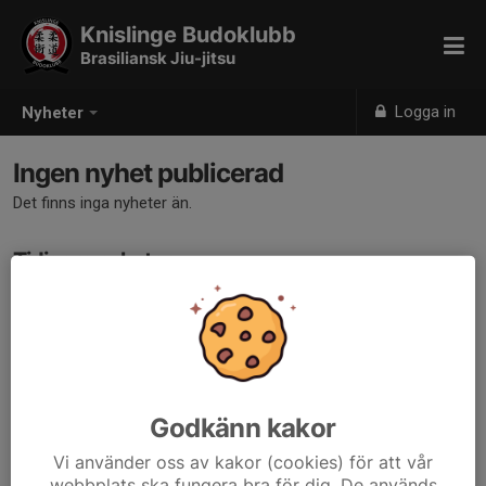
Knislinge Budoklubb
Brasiliansk Jiu-jitsu
Logga in
Nyheter
Ingen nyhet publicerad
Det finns inga nyheter än.
Tidigare nyheter
Det finns inga tidigare nyheter
Godkänn kakor
Vi använder oss av kakor (cookies) för att vår
webbplats ska fungera bra för dig. De används