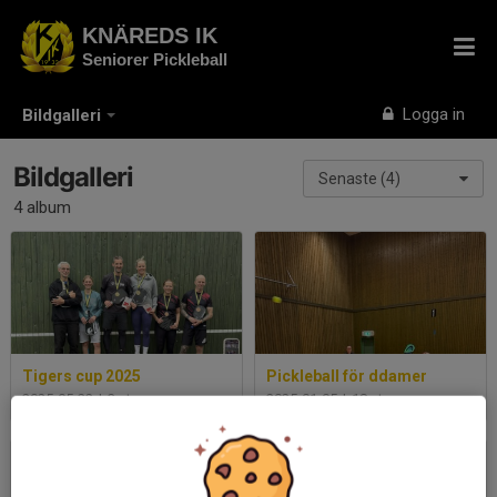
KNÄREDS IK
Seniorer Pickleball
Logga in
Bildgalleri
Bildgalleri
Senaste (4)
4 album
Tigers cup 2025
Pickleball för ddamer
2025-05-22
|
3 st
2025-01-05
|
18 st