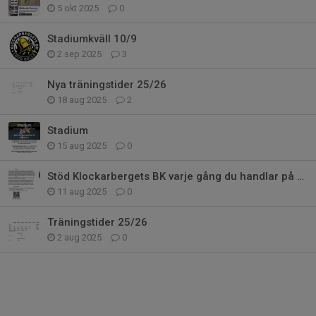
5 okt 2025
0
Stadiumkväll 10/9
2 sep 2025
3
Nya träningstider 25/26
18 aug 2025
2
Stadium
15 aug 2025
0
Stöd Klockarbergets BK varje gång du handlar på Stadium!
11 aug 2025
0
Träningstider 25/26
2 aug 2025
0