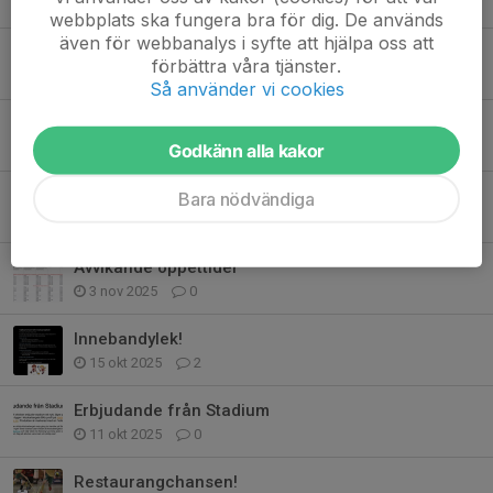
30 maj, 13:41
0
webbplats ska fungera bra för dig. De används
även för webbanalys i syfte att hjälpa oss att
Stöd Klockarbergets BK varje gång du handlar på Stadium!
förbättra våra tjänster.
29 apr, 10:43
0
Så använder vi cookies
GOD JUL!
Godkänn alla kakor
24 dec 2025
0
Träningar i Njurundahallen
Bara nödvändiga
15 dec 2025
0
Avvikande öppettider
3 nov 2025
0
Innebandylek!
15 okt 2025
2
Erbjudande från Stadium
11 okt 2025
0
Restaurangchansen!