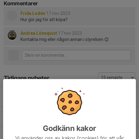
Kommentarer
Frida Lodén
17 nov 2023
Hur gör jag för att köpa?
Andrea Lönnquist
17 nov 2023
Kontakta mig eller någon annan i styrelsen 😊
Tidigare nyheter
Stadium
31 jul, 10:50
0
Varmt välkomna på Klockarbergets BK:s årsmöte!
15 jun, 18:16
0
Godkänn kakor
Inför Årsmöte
Vi använder oss av kakor (cookies) för att vår