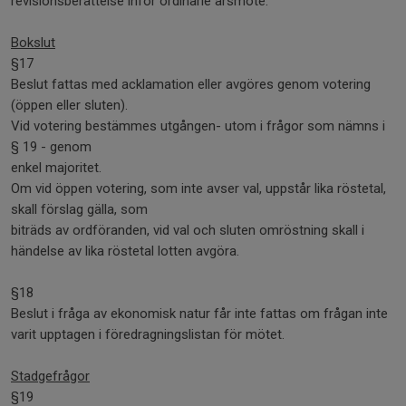
revisionsberättelse inför ordinarie årsmöte.
Bokslut
§17
Beslut fattas med acklamation eller avgöres genom votering
(öppen eller sluten).
Vid votering bestämmes utgången- utom i frågor som nämns i
§ 19 - genom
enkel majoritet.
Om vid öppen votering, som inte avser val, uppstår lika röstetal,
skall förslag gälla, som
biträds av ordföranden, vid val och sluten omröstning skall i
händelse av lika röstetal lotten avgöra.
§18
Beslut i fråga av ekonomisk natur får inte fattas om frågan inte
varit upptagen i föredragningslistan för mötet.
Stadgefrågor
§19