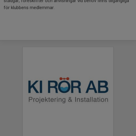
stadgar, föreskrifter och anvisningar vid behov finns tillgängliga
för klubbens medlemmar.