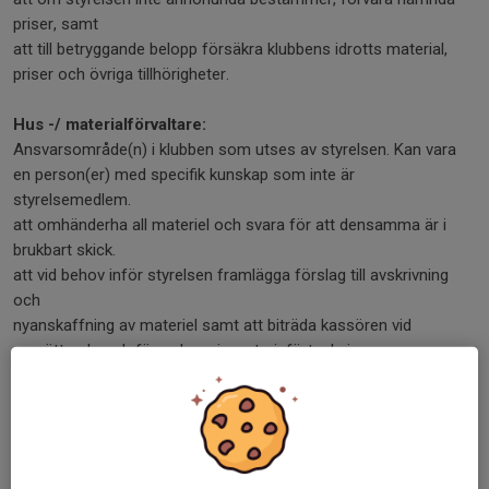
priser, samt
att till betryggande belopp försäkra klubbens idrotts material,
priser och övriga tillhörigheter.
Hus -/ materialförvaltare:
Ansvarsområde(n) i klubben som utses av styrelsen. Kan vara
en person(er) med specifik kunskap som inte är
styrelsemedlem.
att omhänderha all materiel och svara för att densamma är i
brukbart skick.
att vid behov inför styrelsen framlägga förslag till avskrivning
och
nyanskaffning av materiel samt att biträda kassören vid
upprättande och förande av inventarieförteckning.
§10
För den tävlingsinriktade verksamheten i klubben tillsätter
styrelsen ett eller flera ansvariga som har till uppgift att
befrämja medlemmarnas träning.