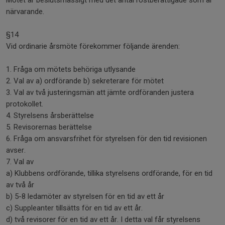
Mötet är beslutsmässigt med det antal röstberättigade som är
närvarande.
§14
Vid ordinarie årsmöte förekommer följande ärenden:
1. Fråga om mötets behöriga utlysande
2. Val av a) ordförande b) sekreterare för mötet
3. Val av två justeringsmän att jämte ordföranden justera
protokollet.
4. Styrelsens årsberättelse
5. Revisorernas berättelse
6. Fråga om ansvarsfrihet för styrelsen för den tid revisionen
avser.
7. Val av
a) Klubbens ordförande, tillika styrelsens ordförande, för en tid
av två år
b) 5-8 ledamöter av styrelsen för en tid av ett år
c) Suppleanter tillsätts för en tid av ett år.
d) två revisorer för en tid av ett år. I detta val får styrelsens