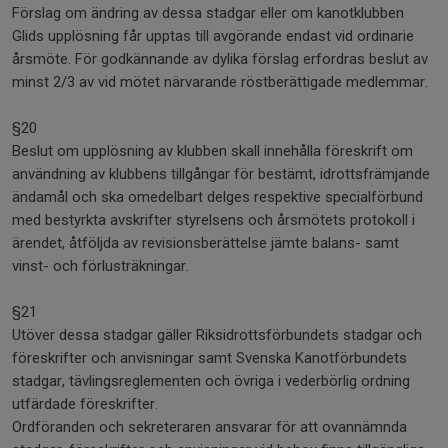
Förslag om ändring av dessa stadgar eller om kanotklubben
Glids upplösning får upptas till avgörande endast vid ordinarie
årsmöte. För godkännande av dylika förslag erfordras beslut av
minst 2/3 av vid mötet närvarande röstberättigade medlemmar.
§20
Beslut om upplösning av klubben skall innehålla föreskrift om
användning av klubbens tillgångar för bestämt, idrottsfrämjande
ändamål och ska omedelbart delges respektive specialförbund
med bestyrkta avskrifter styrelsens och årsmötets protokoll i
ärendet, åtföljda av revisionsberättelse jämte balans- samt
vinst- och förlusträkningar.
§21
Utöver dessa stadgar gäller Riksidrottsförbundets stadgar och
föreskrifter och anvisningar samt Svenska Kanotförbundets
stadgar, tävlingsreglementen och övriga i vederbörlig ordning
utfärdade föreskrifter.
Ordföranden och sekreteraren ansvarar för att ovannämnda