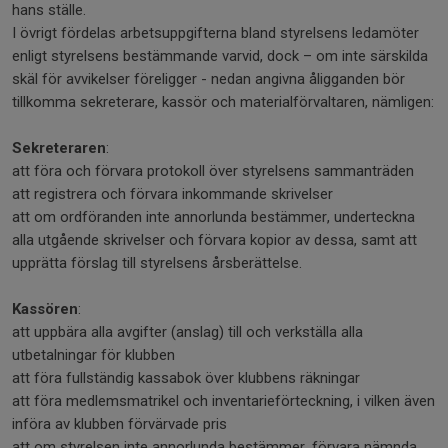
hans ställe.
I övrigt fördelas arbetsuppgifterna bland styrelsens ledamöter
enligt styrelsens bestämmande varvid, dock – om inte särskilda
skäl för avvikelser föreligger - nedan angivna åligganden bör
tillkomma sekreterare, kassör och materialförvaltaren, nämligen:
Sekreteraren
:
att föra och förvara protokoll över styrelsens sammanträden
att registrera och förvara inkommande skrivelser
att om ordföranden inte annorlunda bestämmer, underteckna
alla utgående skrivelser och förvara kopior av dessa, samt att
upprätta förslag till styrelsens årsberättelse.
Kassören
:
att uppbära alla avgifter (anslag) till och verkställa alla
utbetalningar för klubben
att föra fullständig kassabok över klubbens räkningar
att föra medlemsmatrikel och inventarieförteckning, i vilken även
införa av klubben förvärvade pris
att om styrelsen inte annorlunda bestämmer, förvara nämnda