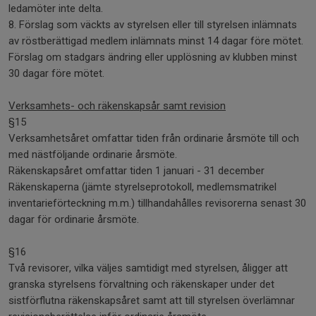
ledamöter inte delta.
8. Förslag som väckts av styrelsen eller till styrelsen inlämnats
av röstberättigad medlem inlämnats minst 14 dagar före mötet.
Förslag om stadgars ändring eller upplösning av klubben minst
30 dagar före mötet.
Verksamhets- och räkenskapsår samt revision
§15
Verksamhetsåret omfattar tiden från ordinarie årsmöte till och
med nästföljande ordinarie årsmöte.
Räkenskapsåret omfattar tiden 1 januari - 31 december
Räkenskaperna (jämte styrelseprotokoll, medlemsmatrikel
inventarieförteckning m.m.) tillhandahålles revisorerna senast 30
dagar för ordinarie årsmöte.
§16
Två revisorer, vilka väljes samtidigt med styrelsen, åligger att
granska styrelsens förvaltning och räkenskaper under det
sistförflutna räkenskapsåret samt att till styrelsen överlämnar