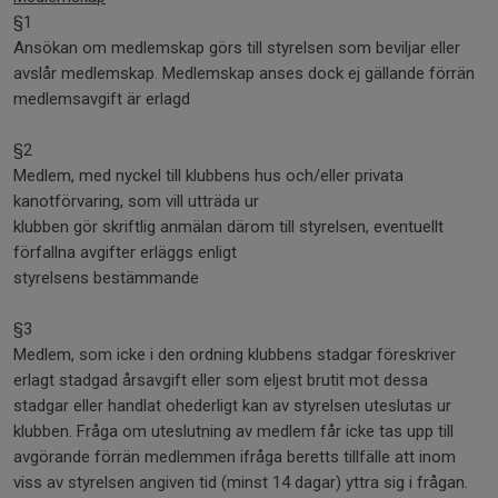
§1
Ansökan om medlemskap görs till styrelsen som beviljar eller
avslår medlemskap. Medlemskap anses dock ej gällande förrän
medlemsavgift är erlagd
§2
Medlem, med nyckel till klubbens hus och/eller privata
kanotförvaring, som vill utträda ur
klubben gör skriftlig anmälan därom till styrelsen, eventuellt
förfallna avgifter erläggs enligt
styrelsens bestämmande
§3
Medlem, som icke i den ordning klubbens stadgar föreskriver
erlagt stadgad årsavgift eller som eljest brutit mot dessa
stadgar eller handlat ohederligt kan av styrelsen uteslutas ur
klubben. Fråga om uteslutning av medlem får icke tas upp till
avgörande förrän medlemmen ifråga beretts tillfälle att inom
viss av styrelsen angiven tid (minst 14 dagar) yttra sig i frågan.