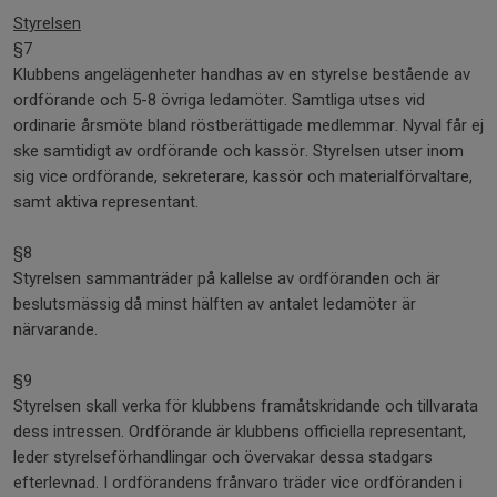
Styrelsen
§7
Klubbens angelägenheter handhas av en styrelse bestående av
ordförande och 5-8 övriga ledamöter. Samtliga utses vid
ordinarie årsmöte bland röstberättigade medlemmar. Nyval får ej
ske samtidigt av ordförande och kassör. Styrelsen utser inom
sig vice ordförande, sekreterare, kassör och materialförvaltare,
samt aktiva representant.
§8
Styrelsen sammanträder på kallelse av ordföranden och är
beslutsmässig då minst hälften av antalet ledamöter är
närvarande.
§9
Styrelsen skall verka för klubbens framåtskridande och tillvarata
dess intressen. Ordförande är klubbens officiella representant,
leder styrelseförhandlingar och övervakar dessa stadgars
efterlevnad. I ordförandens frånvaro träder vice ordföranden i