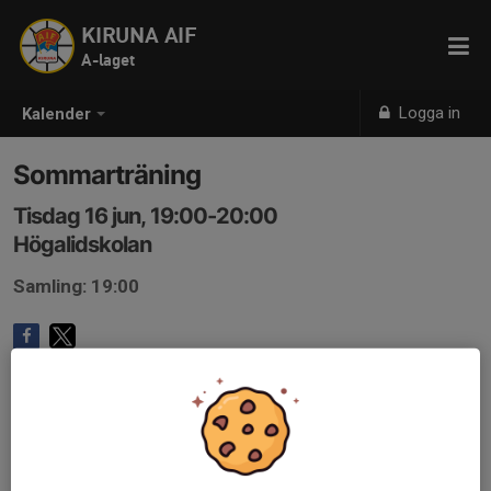
KIRUNA AIF
A-laget
Logga in
Kalender
Sommarträning
Tisdag 16 jun, 19:00-20:00
Högalidskolan
Samling: 19:00