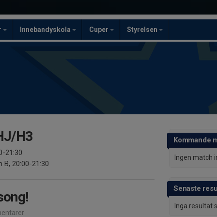
r
Innebandyskola
Cuper
Styrelsen
 HJ/H3
Kommande m
0-21:30
Ingen match 
 B, 20:00-21:30
Senaste resu
song!
Inga resultat
entarer