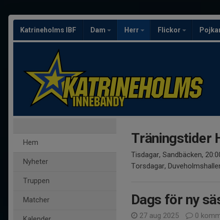
Katrineholms IBF
Dam
Herr
Flickor
Pojka
Träningstider
Hem
Tisdagar, Sandbäcken, 20:0
Nyheter
Torsdagar, Duveholmshallen
Truppen
Dags för ny sä
Matcher
27 aug 2025
0 komm
Kalender