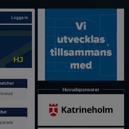
Logga in
HJ
atcher
Huvudsponsorer
inbokad
ltat
 sparade