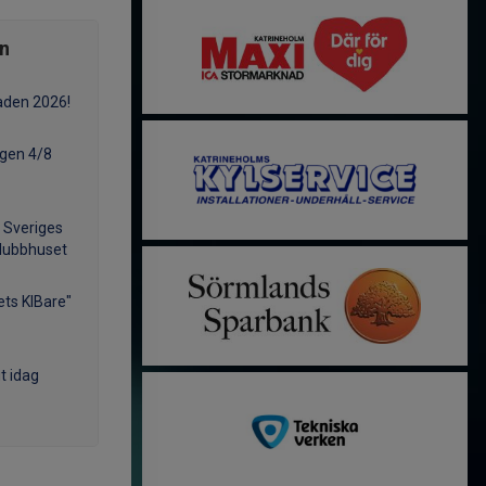
ån
raden 2026!
gen 4/8
å Sveriges
Klubbhuset
ts KIBare"
t idag