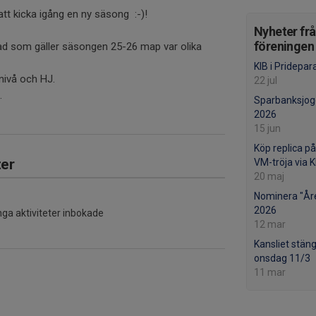
 att kicka igång en ny säsong :-)!
Nyheter fr
föreningen
vad som gäller säsongen 25-26 map var olika
KIB i Pridepa
nivå och HJ.
22 jul
.
Sparbanksjog
2026
15 jun
Köp replica p
er
VM-tröja via 
20 maj
Nominera "Åre
2026
nga aktiviteter inbokade
12 mar
Kansliet stäng
onsdag 11/3
11 mar